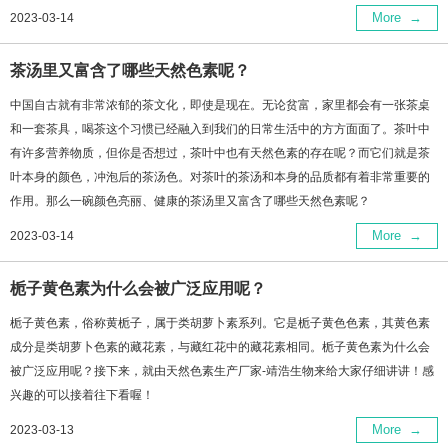
More
→
2023-03-14
茶汤里又富含了哪些天然色素呢？
中国自古就有非常浓郁的茶文化，即使是现在。无论贫富，家里都会有一张茶桌
和一套茶具，喝茶这个习惯已经融入到我们的日常生活中的方方面面了。茶叶中
有许多营养物质，但你是否想过，茶叶中也有天然色素的存在呢？而它们就是茶
叶本身的颜色，冲泡后的茶汤色。对茶叶的茶汤和本身的品质都有着非常重要的
作用。那么一碗颜色亮丽、健康的茶汤里又富含了哪些天然色素呢？
More
→
2023-03-14
栀子黄色素为什么会被广泛应用呢？
栀子黄色素，俗称黄栀子，属于类胡萝卜素系列。它是栀子黄色色素，其黄色素
成分是类胡萝卜色素的藏花素，与藏红花中的藏花素相同。栀子黄色素为什么会
被广泛应用呢？接下来，就由天然色素生产厂家-靖浩生物来给大家仔细讲讲！感
兴趣的可以接着往下看喔！
More
→
2023-03-13