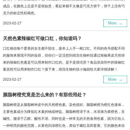
成品，在颜色上总是不是很如意，看起来都不太像是巧克力饼干，饼干上没有巧
克力的标志性棕褐色。
More
→
2023-02-27
天然色素辣椒红可做口红，你知道吗？
口红相信每个爱美的女生都不陌生，基本上人手一根口红。不同的色号搭配不同
的服饰来展现不同的妆容，但你们一定没想到靖浩生物科技通过辣椒果皮天然得
来的辣椒红色素是可以用来制作口红的。是不是很诧异？食品添加剂中的辣椒红
素居然可以用来制作口红？接下来，靖浩生物科技小编就给大家详细讲解！
More
→
2023-02-27
胭脂树橙究竟是怎么来的？有那些用处？
胭脂树橙是从胭脂树种皮中的天然橙色素。染色很好。胭脂树橙为橙红色液体，
主要色素成分为降低红木素的钠或钾盐。胭脂树橙溶于水，水溶液为黄橙色，呈
碱性。微溶于乙醇。酸性不溶。同时也是一种常见的天然食用色素，因为它给人
一种明亮的颜色范围，从黄色到深橙红色，类似于藏红花和姜黄。它的颜色来自