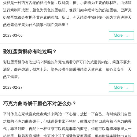
蛋糕是一种西方古老的糕点食物，以鸡蛋、糖、小麦粉为主要的原材料。由烤箱
进行烤制和成型，颜色为黄色的蛋糕胚。像我们如今经常吃的奶油蛋糕、巴斯克
奶酪蛋糕都会有栀子黄色素的添加。所以，今天靖浩生物科技小编为大家讲讲天
然色素栀子黄为什么频繁出现在蛋糕里？
More
→
2023-03-06
彩虹蛋黄酥你有吃过吗？
彩虹蛋黄酥你有吃过吗？酥脆的外壳包裹着Q弹可口的咸蛋黄内陷，简直不要太
满足。颜色饱满，创意十足。染色步骤全部采用靖浩天然色素，放心又安全，天
然又健康。
More
→
2023-02-27
巧克力曲奇饼干颜色不对怎么办？
平时休息在家就喜欢做点烘焙来陶冶一下心情，放松一下自己。有时候我们自己
烘焙的巧克力曲奇饼干，但味道是非常不错的，微微发苦的口感有着巧克力的香
气，非常好吃，再配上一杯红茶可以说是非常的惬意。但也可以选择和家里人一
起动手，培养家庭感情，也可以让孩子感受到家庭温暖。但有时候实际烤出来的