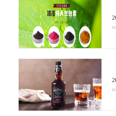
2
03
2
03