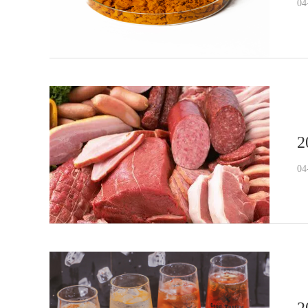
04
2
04
2