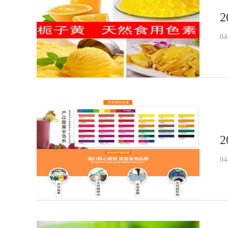
2
04
2
04