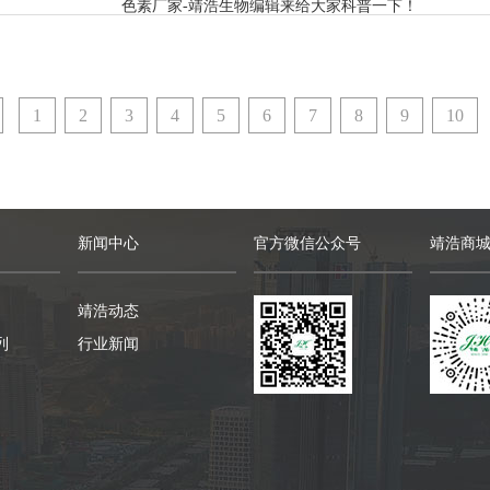
色素厂家-靖浩生物编辑来给大家科普一下！
1
2
3
4
5
6
7
8
9
10
新闻中心
官方微信公众号
靖浩商
靖浩动态
列
行业新闻