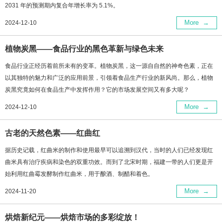
2031 年的预测期内复合年增长率为 5.1%。
More
→
2024-12-10
植物炭黑——食品行业的黑色革新与绿色未来
食品行业正经历着前所未有的变革。植物炭黑，这一源自自然的神奇色素，正在
以其独特的魅力和广泛的应用前景，引领着食品生产行业的新风尚。那么，植物
炭黑究竟如何在食品生产中发挥作用？它的市场发展空间又有多大呢？
More
→
2024-12-10
古老的天然色素——红曲红
据历史记载，红曲米的制作和使用最早可以追溯到汉代，当时的人们已经发现红
曲米具有治疗疾病和染色的双重功效。而到了北宋时期，福建一带的人们更是开
始利用红曲霉发酵制作红曲米，用于酿酒、制醋和着色。
More
→
2024-11-20
烘焙新纪元——烘焙市场的多彩绽放！